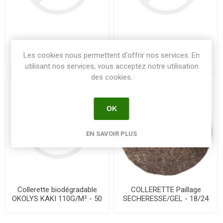
Collerette biodégradable
Collerette biodégradable
OKOLYS KAKI 110G/M² - 30
OKOLYS KAKI 110G/M² - 40
Les cookies nous permettent d'offrir nos services. En
x 30 cm - Unité
x 40 cm - Unité
utilisant nos services, vous acceptez notre utilisation
des cookies.
OK
EN SAVOIR PLUS
Collerette biodégradable
COLLERETTE Paillage
OKOLYS KAKI 110G/M² - 50
SECHERESSE/GEL - 18/24
x 50 cm - Unité
mois - Disque de 38.5cm -
Lot de 2