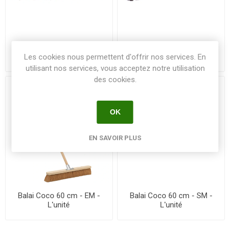
Balai cantonnier Crinovyl 32
Balai Coco 38 cm -
cm - SM - L'unité
Moustache - SM - L'unité
Les cookies nous permettent d'offrir nos services. En
utilisant nos services, vous acceptez notre utilisation
des cookies.
OK
EN SAVOIR PLUS
Balai Coco 60 cm - EM -
Balai Coco 60 cm - SM -
L'unité
L'unité