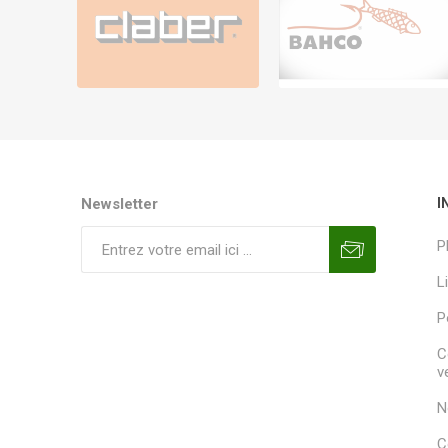
Newsletter
I
P
L
P
C
v
N
C