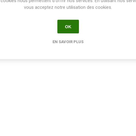
cookies nous permettent d'offrir nos services. En utilisant nos serv
Unité
vous acceptez notre utilisation des cookies.
OK
1
2
3
4
5
EN SAVOIR PLUS