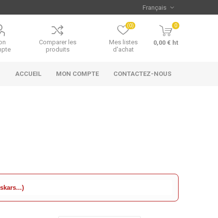
(0)
0
on
Comparer les
Mes listes
0,00 € ht
pte
produits
d'achat
ACCUEIL
MON COMPTE
CONTACTEZ-NOUS
kars...)