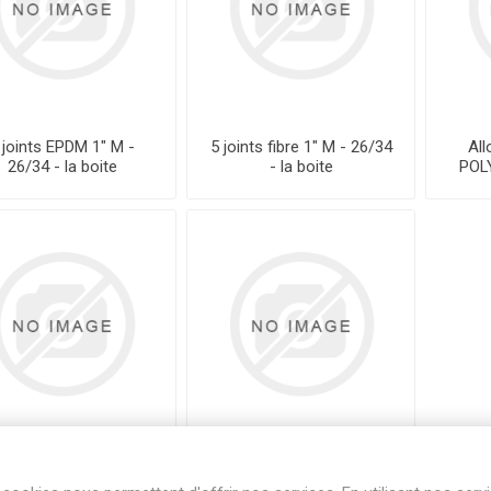
 joints EPDM 1" M -
5 joints fibre 1" M - 26/34
Al
26/34 - la boite
- la boite
POLY
llonge AJUSTABLE
Applique Murale 1/2 x
LYPRO - 3/4 X 3/4 -
1/2" FM - LAITON - Unité