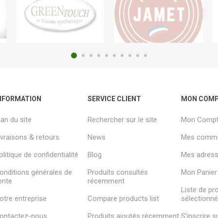
NFORMATION
SERVICE CLIENT
MON COM
lan du site
Rechercher sur le site
Mon Comp
ivraisons & retours
News
Mes comm
olitique de confidentialité
Blog
Mes adresse
onditions générales de
Produits consultés
Mon Panier
ente
récemment
Liste de pr
otre entreprise
Compare products list
sélectionn
ontactez-nous
Produits ajoutés récemment
S'inscrire 