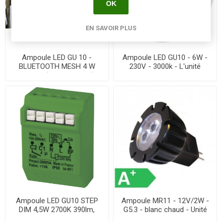
OK
EN SAVOIR PLUS
Ampoule LED GU 10 -
Ampoule LED GU10 - 6W -
BLUETOOTH MESH 4 W
230V - 3000k - L'unité
RGB+TW (2700K-6000K) -
L'unité
Ampoule LED GU10 STEP
Ampoule MR11 - 12V/2W -
DIM 4,5W 2700K 390lm,
G5.3 - blanc chaud - Unité
A++, 25000H, dimmable -