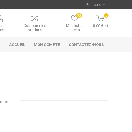
(0)
0
on
Comparer les
Mes listes
0,00 € ht
pte
produits
d'achat
ACCUEIL
MON COMPTE
CONTACTEZ-NOUS
TE DE