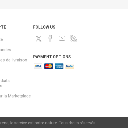
PTE
FOLLOW US
te
andes
PAYMENT OPTIONS
s de livraison
oduits
és
sur la Marketplace
a, le service est notre nature. Tous droits réservés.