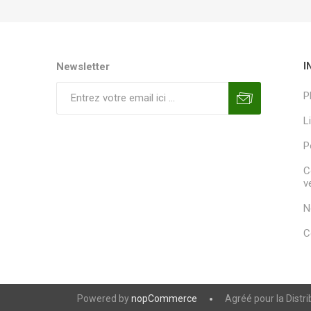
Newsletter
I
P
L
P
C
v
N
C
Powered by
nopCommerce
Agréé pour la Distr