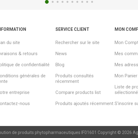
NFORMATION
SERVICE CLIENT
MON COM
lan du site
Rechercher sur le site
Mon Comp
ivraisons & retours
News
Mes comm
olitique de confidentialité
Blog
Mes adresse
onditions générales de
Produits consultés
Mon Panier
ente
récemment
Liste de pr
otre entreprise
Compare products list
sélectionn
ontactez-nous
Produits ajoutés récemment
S'inscrire 
ibution de produits phytopharmaceutiques IF01601 Copyright © 2026 Agren