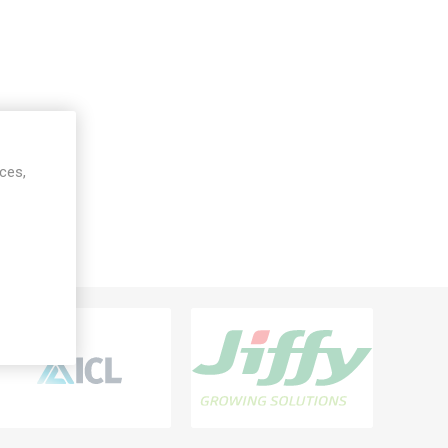
ices,