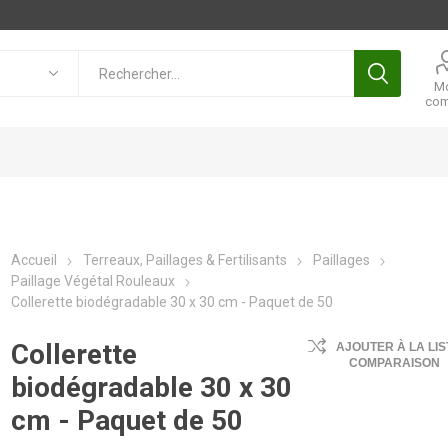
M
com
Accueil
Terreaux, Paillages & Fertilisants
Paillages
Paillage Végétal Rouleaux
Collerette biodégradable 30 x 30 cm - Paquet de 50
Collerette
AJOUTER À LA LIS
COMPARAISON
biodégradable 30 x 30
cm - Paquet de 50