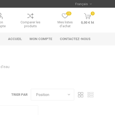
(0)
0
on
Comparer les
Mes listes
0,00 € ht
pte
produits
d'achat
ACCUEIL
MON COMPTE
CONTACTEZ-NOUS
 d'eau
TRIER PAR