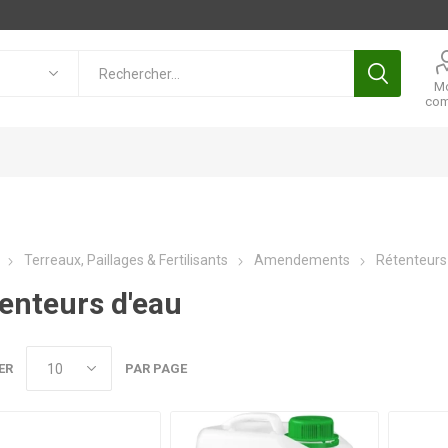
M
com
Terreaux, Paillages & Fertilisants
Amendements
Rétenteurs
enteurs d'eau
ER
PAR PAGE