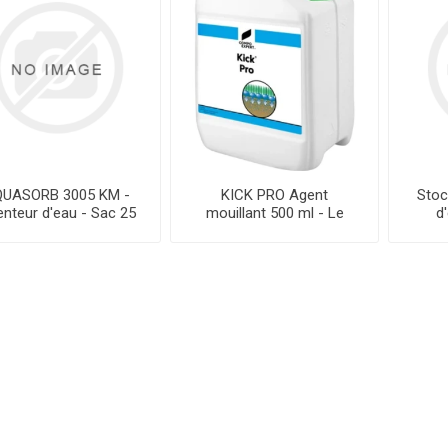
UASORB 3005 KM -
KICK PRO Agent
Stoc
enteur d'eau - Sac 25
mouillant 500 ml - Le
d
KG
bidon AMM1211013