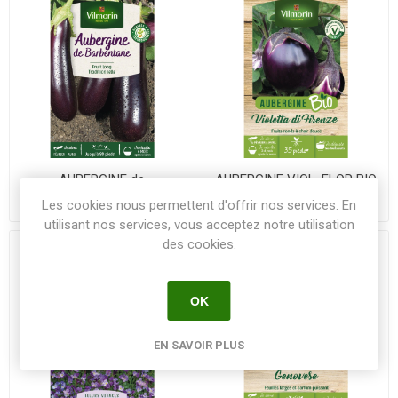
AUBERGINE de
AUBERGINE VIOL. FLOR BIO
BARBENTANE VL1 - Le
VL 2 - Le sachet
Les cookies nous permettent d'offrir nos services. En
sachet
utilisant nos services, vous acceptez notre utilisation
des cookies.
OK
EN SAVOIR PLUS