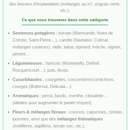
des besoins d’implantation (mélanges au m², engrais verts,
etc.).
Ce que vous trouverez dans cette catégorie
Semences potagères
: tomate (Marmande, Noire de
Crimée, Saint-Pierre…), carotte (Nantaise, Colmar,
mélanges couleurs), radis, laitue, épinard, mâche, oignon,
piment…
Légumineuses
: haricots (Montebello, Delinel,
Rocquencourt…), pois, fèves.
Cucurbitacées
: courgettes, concombres/cornichons,
courges (Butternut, Delicata…).
Aromatiques
: persil, basilic, menthe, ciboulette…
(idéales pour augmenter le panier moyen).
Fleurs & mélanges floraux
: cosmos, capucines, zinnias,
ipomées, ainsi que des
mélanges thématiques
(mellifères, papillons, terrain sec, etc.).