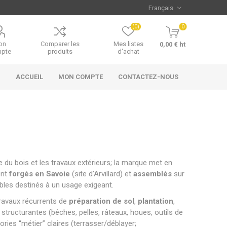
(0)
0
on
Comparer les
Mes listes
0,00 € ht
pte
produits
d'achat
ACCUEIL
MON COMPTE
CONTACTEZ-NOUS
pe du bois et les travaux extérieurs; la marque met en
ent
forgés en Savoie
(site d’Arvillard) et
assemblés
sur
ables destinés à un usage exigeant.
travaux récurrents de
préparation de sol
,
plantation
,
structurantes (bêches, pelles, râteaux, houes, outils de
ries “métier” claires (terrasser/déblayer;