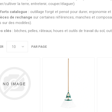
er/cultiver la terre; entretenir; couper/élaguer).
 forts catalogue :
outillage forgé et pensé pour durer; ergonomie et 
ièces de rechange
sur certaines références; manches et composan
és sur des modèles).
s clés :
bêches; pelles; râteaux; houes et outils de travail du sol; ou
ER
PAR PAGE