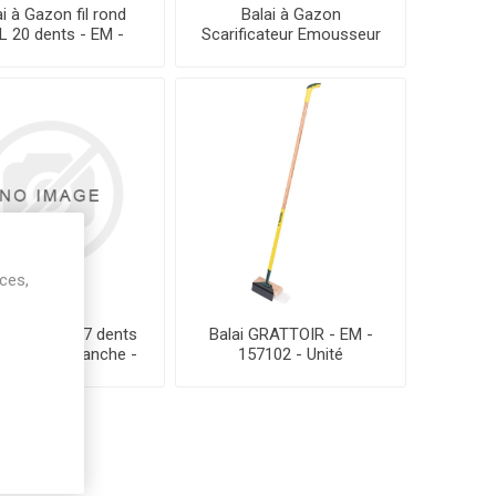
ai à Gazon fil rond
Balai à Gazon
L 20 dents - EM -
Scarificateur Emousseur
L'unité
- XFIL 20 dents - EM -
L'unité
ices,
i gazon XL 27 dents
Balai GRATTOIR - EM -
TE - Sans manche -
157102 - Unité
L'unité