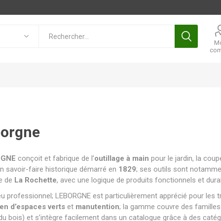
M
com
borgne
RGNE
conçoit et fabrique de l’
outillage à main
pour le jardin, la cou
n savoir-faire historique démarré en
1829
; ses outils sont notamm
te de
La Rochette
, avec une logique de produits fonctionnels et dur
eu professionnel; LEBORGNE est particulièrement apprécié pour les 
ien d’espaces verts
et
manutention
; la gamme couvre des familles 
u bois) et s’intègre facilement dans un catalogue grâce à des catégo