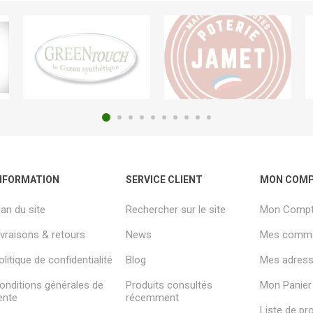
NFORMATION
SERVICE CLIENT
MON COM
lan du site
Rechercher sur le site
Mon Comp
ivraisons & retours
News
Mes comm
olitique de confidentialité
Blog
Mes adresse
onditions générales de
Produits consultés
Mon Panier
ente
récemment
Liste de pr