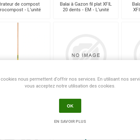
érateur de compost
Balai à Gazon fil plat XFIL
Bal
rocompost - L'unité
20 dents - EM - L'unité
XFI
cookies nous permettent d'offrir nos services. En utilisant nos serv
vous acceptez notre utilisation des cookies.
ai gazon XL 27 dents
Balai gazon XL 27 dents
Bala
369711 - EM - L'unité
- TETE - SM - Lot de 5
- TE
OK
EN SAVOIR PLUS