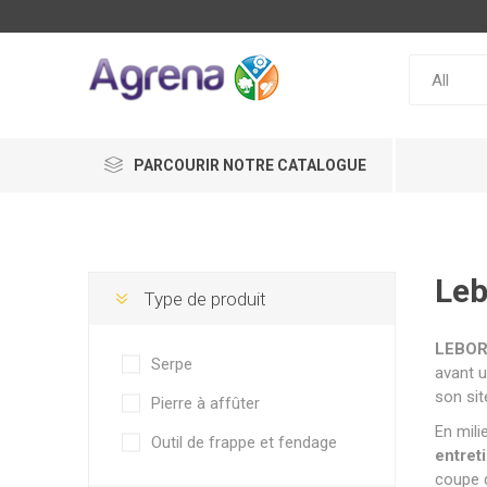
PARCOURIR NOTRE CATALOGUE
Le
Type de produit
LEBO
Serpe
avant u
son si
Pierre à affûter
En mili
Outil de frappe et fendage
entret
coupe d