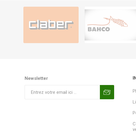
Newsletter
I
P
L
P
C
v