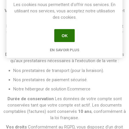
informations à des tiers.
Les cookies nous permettent d'offrir nos services. En
Vos droits
Vous disposez d'un droit d'accès, de rectification et
utilisant nos services, vous acceptez notre utilisation
de suppression. Pour toute demande, contactez :
des cookies.
Base légale du traitement
Le traitement de vos données est
fondé sur l'
exécution du contrat
(Article 6.1.b du RGPD) pour
OK
tout ce qui concerne la vente et la livraison, ainsi que sur nos
obligations légales
(comptabilité, facturation).
EN SAVOIR PLUS
Destinataires des données
Vos données ne sont transmises
qu'aux prestataires nécessaires à l'exécution de la vente :
Nos prestataires de transport (pour la livraison).
Nos prestataires de paiement sécurisé.
Notre hébergeur de solution Ecommerce
Durée de conservation
Les données de votre compte sont
conservées tant que votre compte est actif. Les documents
comptables (factures) sont conservés
10 ans
, conformément à
la loi française.
Vos droits
Conformément au RGPD, vous disposez d'un droit