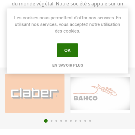
du monde végétal. Notre société s'appuie sur un
réseau logistique fiable et une expertise technique
pour accompagner quotidiennement plus de 5
Les cookies nous permettent d'offrir nos services. En
utilisant nos services, vous acceptez notre utilisation
000 clients professionnels. Découvrez notre
des cookies.
catalogue en ligne ou contactez-nous pour un
devis personnalisé !
OK
EN SAVOIR PLUS