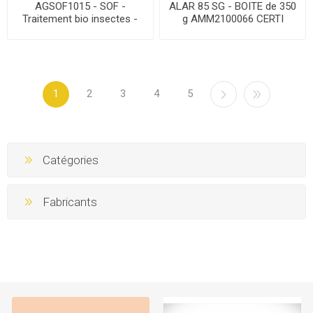
AGSOF1015 - SOF -
ALAR 85 SG - BOITE de 350
Traitement bio insectes -
g AMM2100066 CERTI
COLEOGREEN - PNPP –
Bidon 1L5
1
2
3
4
5
Catégories
Fabricants