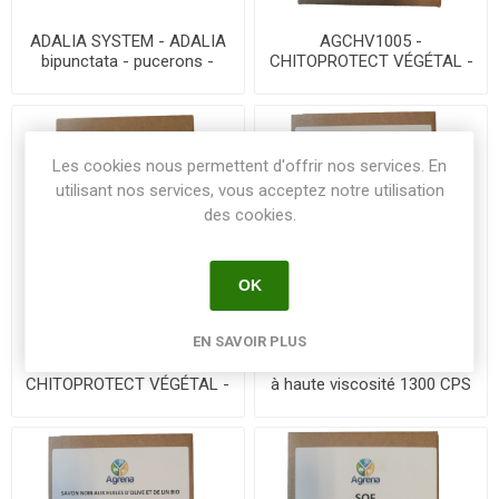
ADALIA SYSTEM - ADALIA
AGCHV1005 -
bipunctata - pucerons -
CHITOPROTECT VÉGÉTAL -
111704 - flacon 100 œuf
Traitement bio maladies -
PNPP - BIDON 5L
Les cookies nous permettent d'offrir nos services. En
utilisant nos services, vous acceptez notre utilisation
des cookies.
OK
EN SAVOIR PLUS
AGCHV1015 -
AGSAV1005 - SAVON NOIR
CHITOPROTECT VÉGÉTAL -
à haute viscosité 1300 CPS
Traitement bio maladies -
- BIDON 5L
PNPP - BIDON 1L5