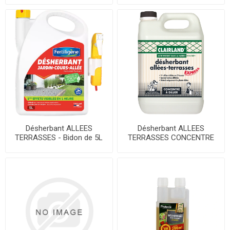
2170355
2170355
Désherbant ALLEES
Désherbant ALLEES
TERRASSES - Bidon de 5L
TERRASSES CONCENTRE
Pulvérisateur AMM 2190319
ALGO - Bidon 5 L AMM
2140121