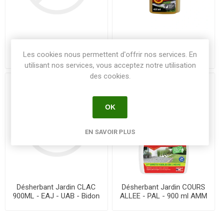
Désherbant CONCENTRE -
Désherbant Jardin CLAC
900 ml - Le flacon AMM
450ML - EAJ - UAB - Bidon
Les cookies nous permettent d'offrir nos services. En
2200526
doseur AMM 2170243
utilisant nos services, vous acceptez notre utilisation
des cookies.
OK
EN SAVOIR PLUS
Désherbant Jardin CLAC
Désherbant Jardin COURS
900ML - EAJ - UAB - Bidon
ALLEE - PAL - 900 ml AMM
doseur AMM2170243
2130153