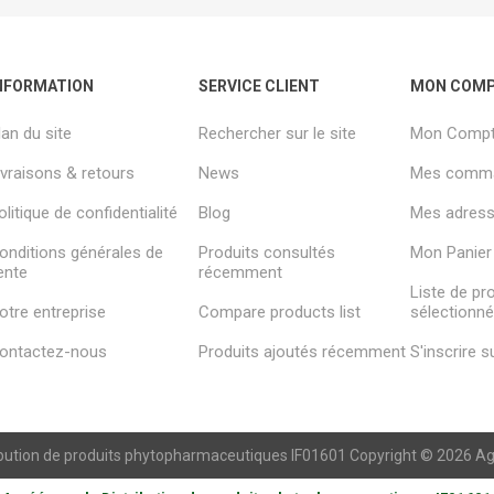
NFORMATION
SERVICE CLIENT
MON COM
lan du site
Rechercher sur le site
Mon Comp
ivraisons & retours
News
Mes comm
olitique de confidentialité
Blog
Mes adresse
onditions générales de
Produits consultés
Mon Panier
ente
récemment
Liste de pr
otre entreprise
Compare products list
sélectionn
ontactez-nous
Produits ajoutés récemment
S'inscrire 
ibution de produits phytopharmaceutiques IF01601 Copyright © 2026 Agren