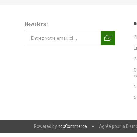
Newsletter
I
P
L
P
C
v
N
C
Powered by
nopCommerce
Agréé pour la Distr