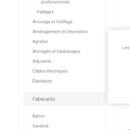
professionnels
Paillages
Arrosage et Outillage
Aménagement et Décoration
Agrafes
Les 
T
Ancrages et haubanages
VER
Adjuvants
Câbles électriques
Élastiques
Fabricants
Bahco
Gardena