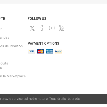
PTE
FOLLOW US
te
andes
PAYMENT OPTIONS
s de livraison
oduits
és
sur la Marketplace
a, le service est notre nature. Tous droits réservés.