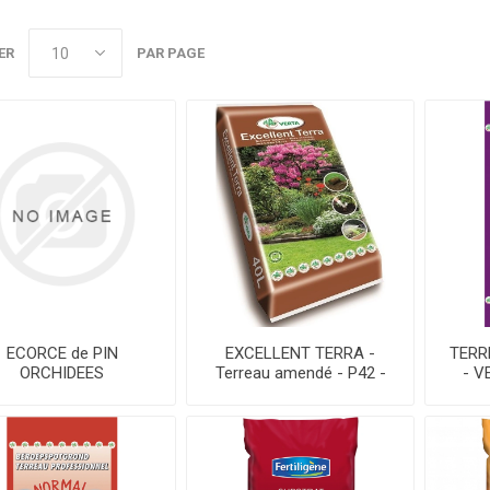
ER
PAR PAGE
ECORCE de PIN
EXCELLENT TERRA -
TERR
ORCHIDEES
Terreau amendé - P42 -
- V
poussiérées 15/20 -
Sac 40 L
ILL - P39 - Sac 70 L