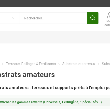
M
com
Terreaux, Paillages & Fertilisants
Substrats et terreaux
Subs
strats amateurs
rats amateurs : terreaux et supports prêts à l’emploi p
fficher les gammes revente (Universels, Fertiligène, Spécialisés...)