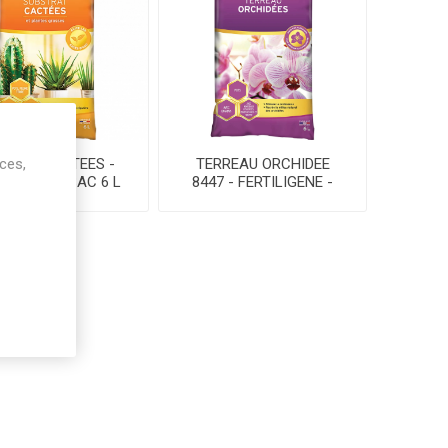
ices,
REAU CACTEES -
TERREAU ORCHIDEE
ILIGENE - SAC 6 L
8447 - FERTILIGENE -
SAC 6 L