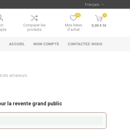
(0)
0
on
Comparer les
Mes listes
0,00 € ht
pte
produits
d'achat
ACCUEIL
MON COMPTE
CONTACTEZ-NOUS
trats amateurs
our la revente grand public