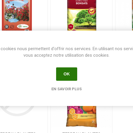
cookies nous permettent d'offrir nos services. En utilisant nos serv
ERREAU AMATEUR -
TERREAU BONSAI -
TER
TA ORJ (x20)- P800 -
FERTILIGENE - SAC 6 L
FERT
vous acceptez notre utilisation des cookies.
SAC 2,5 L
OK
EN SAVOIR PLUS