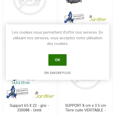
Support - Porte-pot
Support - Porte-pot Mural
Les cookies nous permettent d'offrir nos services. En
crochets 25 cm gris -
22 cm gris - 330059 - Unité
utilisant nos services, vous acceptez notre utilisation
330108 - Unité
des cookies.
OK
EN SAVOIR PLUS
Support 65 X 22 - gris -
SUPPORT 8 cm x 3.5 cm
330088 - Unité
Terre cuite VERITABLE -
L'unité