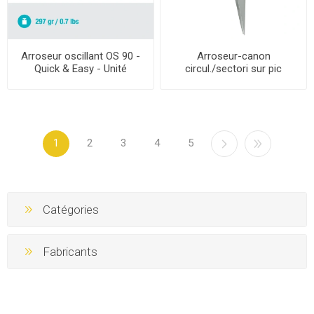
Arroseur oscillant OS 90 -
Arroseur-canon
Quick & Easy - Unité
circul./sectori sur pic
Premium - Unité
1
2
3
4
5
Catégories
Fabricants