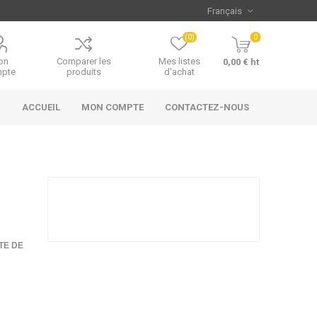
(0)
0
on
Comparer les
Mes listes
0,00 € ht
pte
produits
d'achat
ACCUEIL
MON COMPTE
CONTACTEZ-NOUS
TE DE