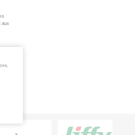
es
t aux
ices,