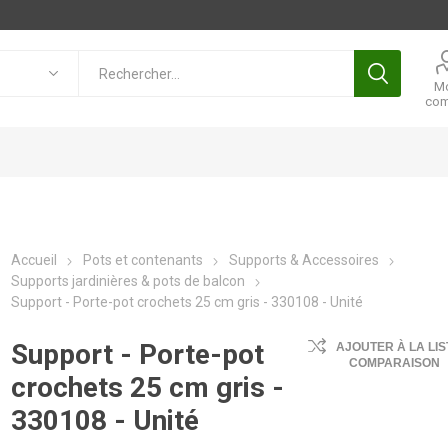
M
com
Accueil
Pots et contenants
Supports & Accessoires
Supports jardinières & pots de balcon
Support - Porte-pot crochets 25 cm gris - 330108 - Unité
Support - Porte-pot
AJOUTER À LA LIS
COMPARAISON
crochets 25 cm gris -
330108 - Unité