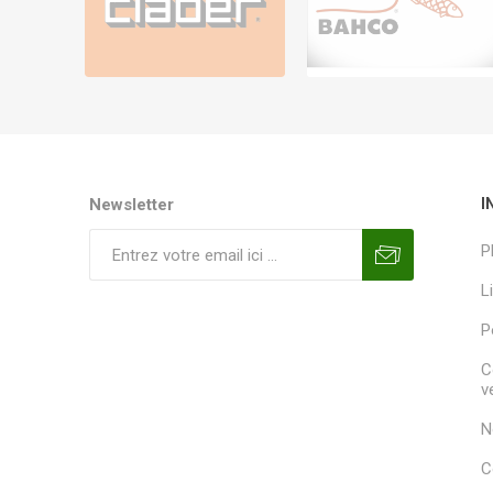
Newsletter
I
P
L
P
C
v
N
C