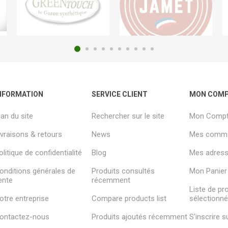
NFORMATION
SERVICE CLIENT
MON COM
lan du site
Rechercher sur le site
Mon Comp
ivraisons & retours
News
Mes comm
olitique de confidentialité
Blog
Mes adresse
onditions générales de
Produits consultés
Mon Panier
ente
récemment
Liste de pr
otre entreprise
Compare products list
sélectionn
ontactez-nous
Produits ajoutés récemment
S'inscrire 