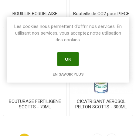
BOUILLIE BORDELAISE
Bouteille de CO2 pour PIEGE
EXPRESS WG SCOTTS -
à MOUSTIQUES - WILIV -
500G AMM 2000125
(hors consigne)
Les cookies nous permettent d'offrir nos services. En
utilisant nos services, vous acceptez notre utilisation
des cookies.
OK
EN SAVOIR PLUS
BOUTURAGE FERTILIGENE
CICATRISANT AEROSOL
SCOTTS - 70ML
PELTON SCOTTS - 300ML