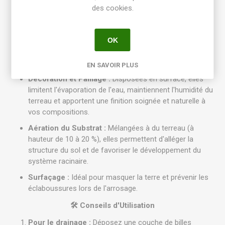
Marque :
Naturen (Evergreen Garden Care).
des cookies.
💧
Bénéfices et Usage
OK
Drainage Optimal :
Placées au fond du pot sur une
épaisseur de 3 à 5 cm, elles empêchent l'asphyxie
radiculaire en facilitant l'évacuation de l'excès d'eau.
EN SAVOIR PLUS
Décoration et Paillage :
Disposées en surface, elles
limitent l'évaporation de l'eau, maintiennent l'humidité du
terreau et apportent une finition soignée et naturelle à
vos compositions.
Aération du Substrat :
Mélangées à du terreau (à
hauteur de 10 à 20 %), elles permettent d'alléger la
structure du sol et de favoriser le développement du
système racinaire.
Surfaçage :
Idéal pour masquer la terre et prévenir les
éclaboussures lors de l'arrosage.
🛠️
Conseils d'Utilisation
Pour le drainage :
Déposez une couche de billes