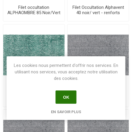
Filet occultation
Filet Occultation Alphavent
ALPHAOMBRE 85 Noir/Vert
40 noir/ vert - renforts
2m x 100m
cotés - 2m00 x 100m
Les cookies nous permettent d'offrir nos services. En
utilisant nos services, vous acceptez notre utilisation
des cookies.
Filet Occultation Alphavue
Filet occultation ALPHAVUE
OK
100 noir/vert - avec
95 Gris 1.50m x 25m BC
boutonnières - 1m50 x 25m
EN SAVOIR PLUS