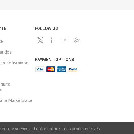
PTE
FOLLOW US
te
andes
PAYMENT OPTIONS
s de livraison
oduits
és
sur la Marketplace
a, le service est notre nature. Tous droits réservés.