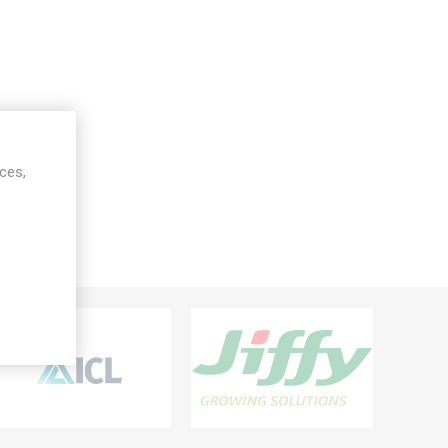
ices,