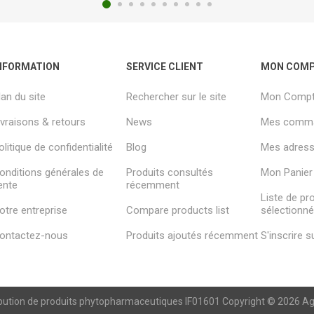
NFORMATION
SERVICE CLIENT
MON COM
lan du site
Rechercher sur le site
Mon Comp
ivraisons & retours
News
Mes comm
olitique de confidentialité
Blog
Mes adresse
onditions générales de
Produits consultés
Mon Panier
ente
récemment
Liste de pr
otre entreprise
Compare products list
sélectionn
ontactez-nous
Produits ajoutés récemment
S'inscrire 
ibution de produits phytopharmaceutiques IF01601 Copyright © 2026 Agren