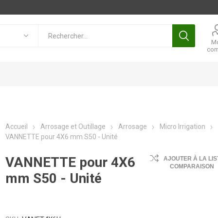
M
com
Accueil
Arrosage et Outillage
Arrosage
Micro Irrigation
VANNETTE pour 4X6 mm S50 - Unité
VANNETTE pour 4X6
AJOUTER À LA LIS
COMPARAISON
mm S50 - Unité