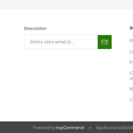
Newsletter
I
P
L
P
C
v
N
C
Powered by
nopCommerce
Agréé pour la Distr