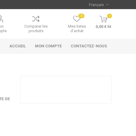
(0)
0
on
Comparer les
Mes listes
0,00 € ht
pte
produits
d'achat
ACCUEIL
MON COMPTE
CONTACTEZ-NOUS
TE DE