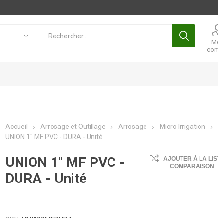
M
com
Accueil
Arrosage et Outillage
Arrosage
Micro Irrigation
UNION 1" MF PVC - DURA - Unité
UNION 1" MF PVC -
AJOUTER À LA LIS
COMPARAISON
DURA - Unité