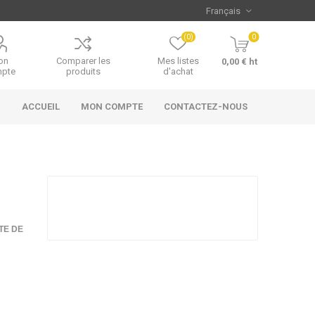
(0)
0
on
Comparer les
Mes listes
0,00 € ht
pte
produits
d'achat
ACCUEIL
MON COMPTE
CONTACTEZ-NOUS
TE DE