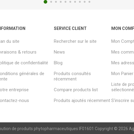
NFORMATION
SERVICE CLIENT
MON COM
lan du site
Rechercher sur le site
Mon Comp
ivraisons & retours
News
Mes comm
olitique de confidentialité
Blog
Mes adresse
onditions générales de
Produits consultés
Mon Panier
ente
récemment
Liste de pr
otre entreprise
Compare products list
sélectionn
ontactez-nous
Produits ajoutés récemment
S'inscrire 
ibution de produits phytopharmaceutiques IF01601 Copyright © 2026 Agren