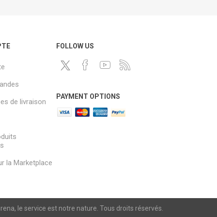
PTE
FOLLOW US
te
andes
PAYMENT OPTIONS
s de livraison
oduits
és
sur la Marketplace
a, le service est notre nature. Tous droits réservés.