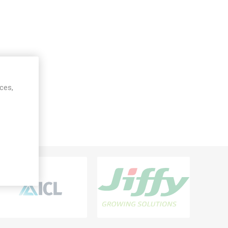
ices,