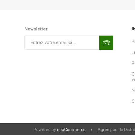
Newsletter
I
P
L
P
C
v
N
C
Powered by
nopCommerce
Agréé pour la Distr