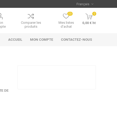
(0)
0
on
Comparer les
Mes listes
0,00 € ht
pte
produits
d'achat
ACCUEIL
MON COMPTE
CONTACTEZ-NOUS
TE DE