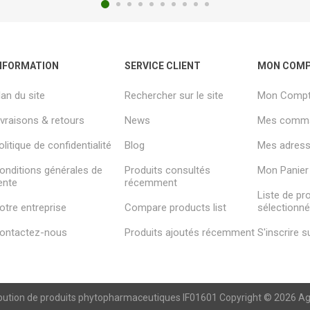
NFORMATION
SERVICE CLIENT
MON COM
lan du site
Rechercher sur le site
Mon Comp
ivraisons & retours
News
Mes comm
olitique de confidentialité
Blog
Mes adresse
onditions générales de
Produits consultés
Mon Panier
ente
récemment
Liste de pr
otre entreprise
Compare products list
sélectionn
ontactez-nous
Produits ajoutés récemment
S'inscrire 
ibution de produits phytopharmaceutiques IF01601 Copyright © 2026 Agren