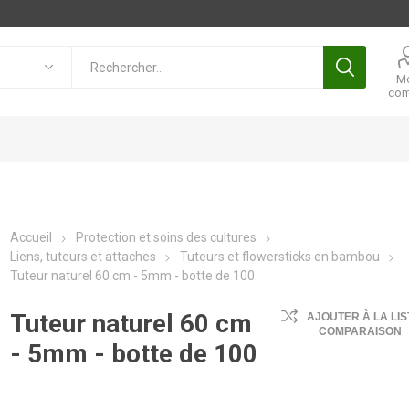
M
com
Accueil
Protection et soins des cultures
Liens, tuteurs et attaches
Tuteurs et flowersticks en bambou
Tuteur naturel 60 cm - 5mm - botte de 100
Tuteur naturel 60 cm
AJOUTER À LA LIS
COMPARAISON
- 5mm - botte de 100