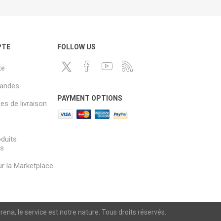
PTE
FOLLOW US
te
andes
PAYMENT OPTIONS
s de livraison
oduits
és
sur la Marketplace
a, le service est notre nature. Tous droits réservés.