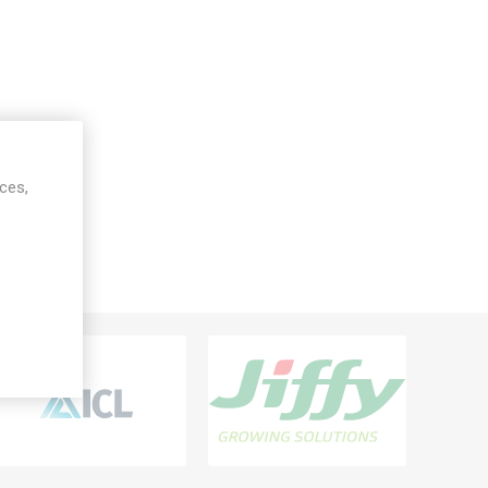
ices,