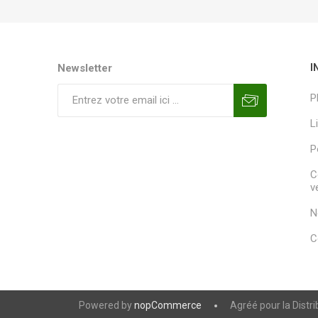
Newsletter
I
P
L
P
C
v
N
C
Powered by
nopCommerce
Agréé pour la Distr