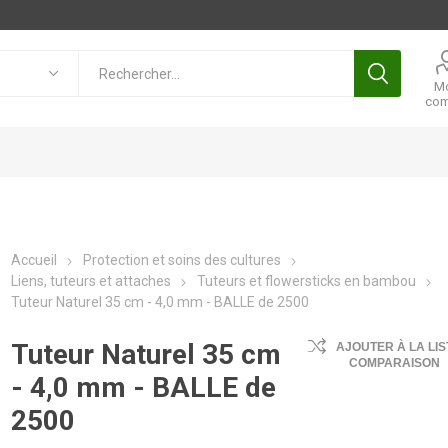
M
com
Accueil
Protection et soins des cultures
Liens, tuteurs et attaches
Tuteurs et flowersticks en bambou
Tuteur Naturel 35 cm - 4,0 mm - BALLE de 2500
Tuteur Naturel 35 cm
AJOUTER À LA LIS
COMPARAISON
- 4,0 mm - BALLE de
2500