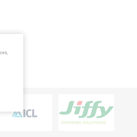
ices,