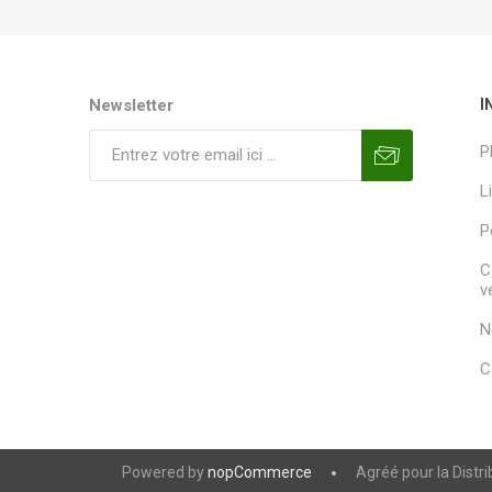
Newsletter
I
P
L
P
C
v
N
C
Powered by
nopCommerce
Agréé pour la Distr