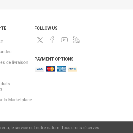
PTE
FOLLOW US
te
andes
PAYMENT OPTIONS
s de livraison
oduits
és
sur la Marketplace
a, le service est notre nature. Tous droits réservés.