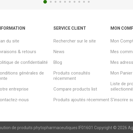
NFORMATION
SERVICE CLIENT
MON COM
lan du site
Rechercher sur le site
Mon Comp
ivraisons & retours
News
Mes comm
olitique de confidentialité
Blog
Mes adresse
onditions générales de
Produits consultés
Mon Panier
ente
récemment
Liste de pr
otre entreprise
Compare products list
sélectionn
ontactez-nous
Produits ajoutés récemment
S'inscrire 
ibution de produits phytopharmaceutiques IF01601 Copyright © 2026 Agren