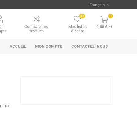
(0)
0
on
Comparer les
Mes listes
0,00 € ht
pte
produits
d'achat
ACCUEIL
MON COMPTE
CONTACTEZ-NOUS
TE DE