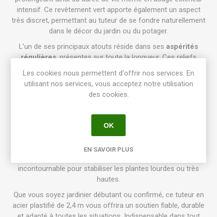
intensif. Ce revêtement vert apporte également un aspect
très discret, permettant au tuteur de se fondre naturellement
dans le décor du jardin ou du potager.
L’un de ses principaux atouts réside dans ses
aspérités
régulières
, présentes sur toute la longueur. Ces reliefs
offrent une accroche parfaite pour les liens de fixation,
Les cookies nous permettent d'offrir nos services. En
empêchant tout glissement et garantissant une stabilité
utilisant nos services, vous acceptez notre utilisation
maximale pour vos plantations. Tous les types de liens sont
des cookies.
compatibles : liens horticoles, attaches rapides, cordelettes,
colliers biodégradables…
OK
Les extrémités du tuteur sont
spécialement protégées
afin
d'éviter la rouille et d'assurer un enfoncement propre dans le
sol sans abîmer la structure interne. Son diamètre de 1,55 cm
EN SAVOIR PLUS
lui confère une excellente robustesse, ce qui le rend
incontournable pour stabiliser les plantes lourdes ou très
hautes.
Que vous soyez jardinier débutant ou confirmé, ce tuteur en
acier plastifié de 2,4 m vous offrira un soutien fiable, durable
et adapté à toutes les situations. Indispensable dans tout