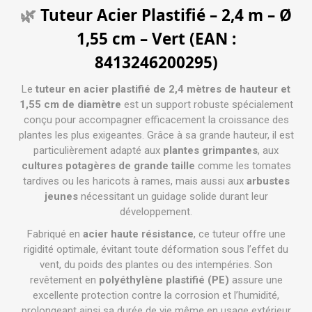
Tuteur Acier Plastifié – 2,4 m – Ø
🌿
1,55 cm – Vert (EAN :
8413246200295)
Le
tuteur en acier plastifié de 2,4 mètres de hauteur et
1,55 cm de diamètre
est un support robuste spécialement
conçu pour accompagner efficacement la croissance des
plantes les plus exigeantes. Grâce à sa grande hauteur, il est
particulièrement adapté aux
plantes grimpantes
, aux
cultures potagères de grande taille
comme les tomates
tardives ou les haricots à rames, mais aussi aux
arbustes
jeunes
nécessitant un guidage solide durant leur
développement.
Fabriqué en
acier haute résistance
, ce tuteur offre une
rigidité optimale, évitant toute déformation sous l’effet du
vent, du poids des plantes ou des intempéries. Son
revêtement en
polyéthylène plastifié (PE)
assure une
excellente protection contre la corrosion et l’humidité,
prolongeant ainsi sa durée de vie même en usage extérieur