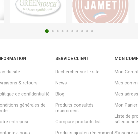
NFORMATION
SERVICE CLIENT
MON COM
lan du site
Rechercher sur le site
Mon Comp
ivraisons & retours
News
Mes comm
olitique de confidentialité
Blog
Mes adresse
onditions générales de
Produits consultés
Mon Panier
ente
récemment
Liste de pr
otre entreprise
Compare products list
sélectionn
ontactez-nous
Produits ajoutés récemment
S'inscrire 