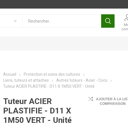
M
com
Accueil
Protection et soins des cultures
Liens, tuteurs et attaches
Autres tuteurs - Acier - Coco
Tuteur ACIER PLASTIFIE - D11 X 1M50 VERT - Unité
Tuteur ACIER
AJOUTER À LA LIS
COMPARAISON
PLASTIFIE - D11 X
1M50 VERT - Unité