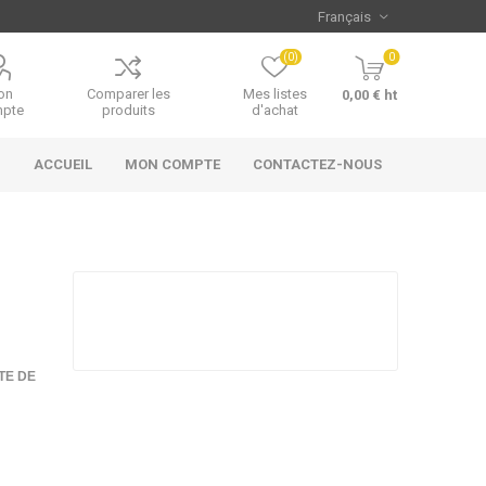
(0)
0
on
Comparer les
Mes listes
0,00 € ht
pte
produits
d'achat
ACCUEIL
MON COMPTE
CONTACTEZ-NOUS
TE DE