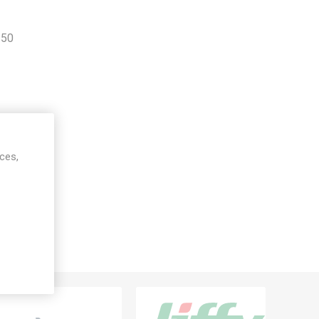
150
ices,