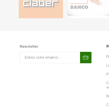
Newsletter
I
P
L
P
C
v
N
C