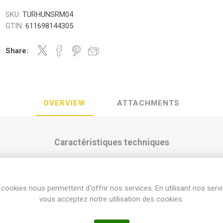
SKU:
TURHUNSRM04
GTIN:
611698144305
Share:
OVERVIEW
ATTACHMENTS
Caractéristiques techniques
érie SRM-04 / PGM)
cookies nous permettent d'offrir nos services. En utilisant nos serv
able de courte portée 💧
vous acceptez notre utilisation des cookies.
table de 40° à 360° pour une polyvalence maximale.