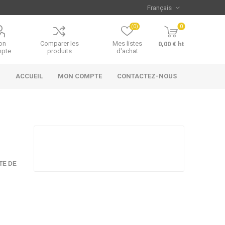
(0)
0
on
Comparer les
Mes listes
0,00 € ht
pte
produits
d'achat
ACCUEIL
MON COMPTE
CONTACTEZ-NOUS
TE DE