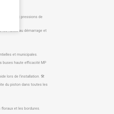
eants et aux pressions de
re les fuites au démarrage et
tielles et municipales.
es buses haute efficacité MP
 lors de l'installation. 🛠️
ite du piston dans toutes les
 floraux et les bordures.