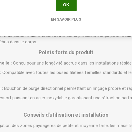
 cm.
OK
e taraudée 1/2" (15/21).
ltra-robuste nervuré pour résister aux environnements les plus exig
EN SAVOIR PLUS
int de piston multifonction activé par la pression, conçu pour rédui
ébris dans le corps.
Points forts du produit
elle :
Conçu pour une longévité accrue dans les installations résiden
:
Compatible avec toutes les buses filetées femelles standards et l
 :
Bouchon de purge directionnel permettant un rinçage propre et rapide
ssort puissant en acier inoxydable garantissant une rétraction parfa
Conseils d'utilisation et installation
rigation des zones paysagères de petite et moyenne taille, les massifs