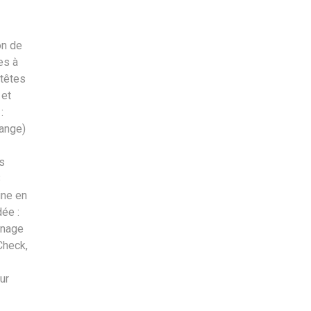
on de
es à
 têtes
 et
:
dange)
és
8
ine en
ée :
enage
Check,
ur