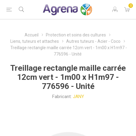
0
Accueil
Protection et soins des cultures
Liens, tuteurs et attaches
Autres tuteurs - Acier - Coco
Treillage rectangle maille carrée 12cm vert - 1m00 x H1m97 -
776596 - Unité
Treillage rectangle maille carrée
12cm vert - 1m00 x H1m97 -
776596 - Unité
Fabricant:
JANY