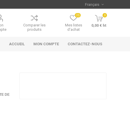
(0)
0
on
Comparer les
Mes listes
0,00 € ht
pte
produits
d'achat
ACCUEIL
MON COMPTE
CONTACTEZ-NOUS
TE DE