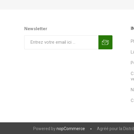
Newsletter
I
P
L
P
C
v
N
C
Powered by
nopCommerce
Agréé pour la Distr