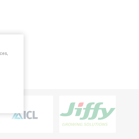
ices,