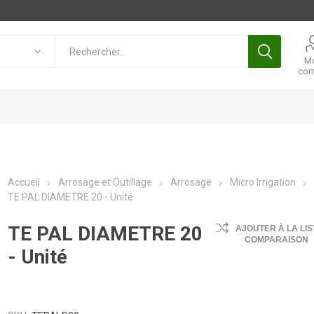
M
com
Accueil
Arrosage et Outillage
Arrosage
Micro Irrigation
TE PAL DIAMETRE 20 - Unité
TE PAL DIAMETRE 20
AJOUTER À LA LIS
COMPARAISON
- Unité