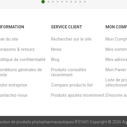
NFORMATION
SERVICE CLIENT
MON COM
lan du site
Rechercher sur le site
Mon Comp
ivraisons & retours
News
Mes comm
olitique de confidentialité
Blog
Mes adresse
onditions générales de
Produits consultés
Mon Panier
ente
récemment
Liste de pr
otre entreprise
Compare products list
sélectionn
ontactez-nous
Produits ajoutés récemment
S'inscrire 
ibution de produits phytopharmaceutiques IF01601 Copyright © 2026 Agren