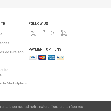
PTE
FOLLOW US
te
andes
PAYMENT OPTIONS
s de livraison
oduits
és
sur la Marketplace
a, le service est notre nature. Tous droits réservés.