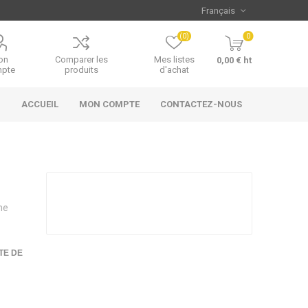
(0)
0
on
Comparer les
Mes listes
0,00 € ht
pte
produits
d'achat
ACCUEIL
MON COMPTE
CONTACTEZ-NOUS
he
TE DE