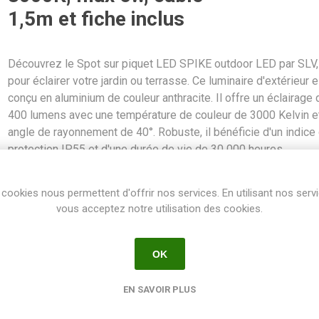
1,5m et fiche inclus
Découvrez le Spot sur piquet LED SPIKE outdoor LED par SLV,
pour éclairer votre jardin ou terrasse. Ce luminaire d'extérieur e
conçu en aluminium de couleur anthracite. Il offre un éclairage 
400 lumens avec une température de couleur de 3000 Kelvin e
angle de rayonnement de 40°. Robuste, il bénéficie d'un indice
protection IP55 et d'une durée de vie de 30 000 heures.
SKU:
ECLPIQ1002201
cookies nous permettent d'offrir nos services. En utilisant nos serv
GTIN:
4024163223843
vous acceptez notre utilisation des cookies.
Share:
OK
EN SAVOIR PLUS