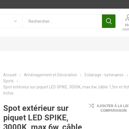
M
com
Accueil
Aménagement et Décoration
Eclairage - luminaires
Spots
Spot extérieur sur piquet LED SPIKE, 3000K, max 6w, câble 1,5m et fic
inclus
Spot extérieur sur
AJOUTER À LA LIS
COMPARAISON
piquet LED SPIKE,
3000K, max 6w, câble