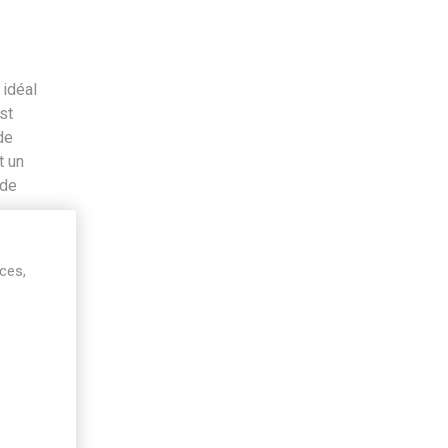
 idéal
st
de
t un
 de
ices,