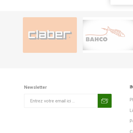
Newsletter
I
P
L
P
C