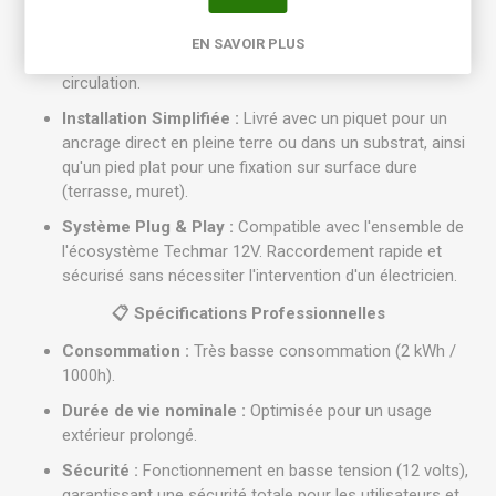
Polyvalence :
Idéal pour l'éclairage directionnel de
EN SAVOIR PLUS
petits sujets horticoles ou pour baliser des zones de
circulation.
Installation Simplifiée :
Livré avec un piquet pour un
ancrage direct en pleine terre ou dans un substrat, ainsi
qu'un pied plat pour une fixation sur surface dure
(terrasse, muret).
Système Plug & Play :
Compatible avec l'ensemble de
l'écosystème Techmar 12V. Raccordement rapide et
sécurisé sans nécessiter l'intervention d'un électricien.
📋 Spécifications Professionnelles
Consommation :
Très basse consommation (2 kWh /
1000h).
Durée de vie nominale :
Optimisée pour un usage
extérieur prolongé.
Sécurité :
Fonctionnement en basse tension (12 volts),
garantissant une sécurité totale pour les utilisateurs et