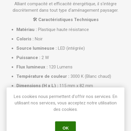
Alliant compacité et efficacité énergétique, il s'intègre
discrètement dans tout type d'aménagement paysager.
🛠️ Caractéristiques Techniques
Matériau :
Plastique haute résistance
Coloris :
Noir
Source lumineuse :
LED (intégrée)
Puissance :
2 W
Flux lumineux :
120 Lumens
Température de couleur :
3000 K (Blanc chaud)
Dimensions (H x L) :
115 mm x 82 mm
Indice de protection :
IP44 (protection contre les
Les cookies nous permettent d'offrir nos services. En
projections d'eau)
utilisant nos services, vous acceptez notre utilisation
des cookies.
Classe énergétique :
A+
Câble :
1 mètre de câble SPT-1 avec connecteur à vis
OK
🌿 Usage et Installation