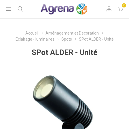
0
Accueil
Aménagement et Décoration
Eclairage - luminaires
Spots
SPot ALDER - Unité
SPot ALDER - Unité