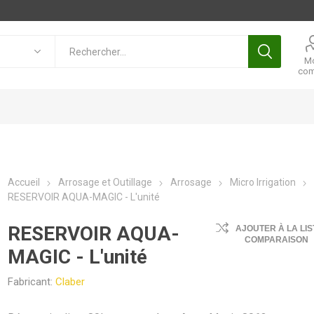
M
com
Accueil
Arrosage et Outillage
Arrosage
Micro Irrigation
RESERVOIR AQUA-MAGIC - L'unité
RESERVOIR AQUA-
AJOUTER À LA LIS
COMPARAISON
MAGIC - L'unité
Fabricant:
Claber