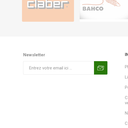
Newsletter
I
P
L
P
C
v
N
C