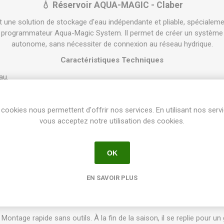
💧 Réservoir AQUA-MAGIC - Claber
t une solution de stockage d'eau indépendante et pliable, spécialem
le programmateur Aqua-Magic System. Il permet de créer un système
autonome, sans nécessiter de connexion au réseau hydrique.
Caractéristiques Techniques
au.
ésistance avec armature interne en polypropylène.
r un encombrement minimal lors du stockage hivernal.
cookies nous permettent d'offrir nos services. En utilisant nos serv
vous acceptez notre utilisation des cookies.
cm (base) pour une hauteur de 85 cm.
ntants robustes et de pieds stabilisateurs pour un maintien optimal 
OK
8000625080618.
Avantages et Usage
EN SAVOIR PLUS
:
Idéal pour l'arrosage des balcons, terrasses et potagers urbains dé
Montage rapide sans outils. À la fin de la saison, il se replie pour un g