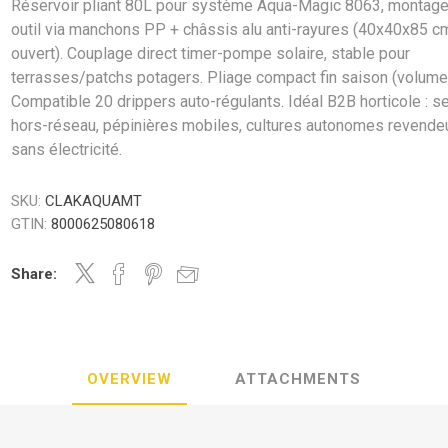
Réservoir pliant 80L pour système Aqua-Magic 8063, montag
outil via manchons PP + châssis alu anti-rayures (40x40x85 c
ouvert). Couplage direct timer-pompe solaire, stable pour
terrasses/patchs potagers. Pliage compact fin saison (volume 
Compatible 20 drippers auto-régulants. Idéal B2B horticole : s
hors-réseau, pépinières mobiles, cultures autonomes revende
sans électricité.
SKU:
CLAKAQUAMT
GTIN:
8000625080618
Share:
OVERVIEW
ATTACHMENTS