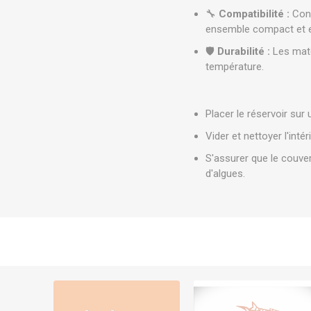
🔧
Compatibilité :
Conç
ensemble compact et e
🛡️
Durabilité :
Les maté
température.
Placer le réservoir sur
Vider et nettoyer l'inté
S'assurer que le couver
d'algues.