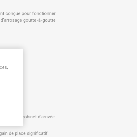
ent conçue pour fonctionner
 d'arrosage goutte-à-goutte
ices,
au sol.
pourvus de robinet d'arrivée
ain de place significatif.