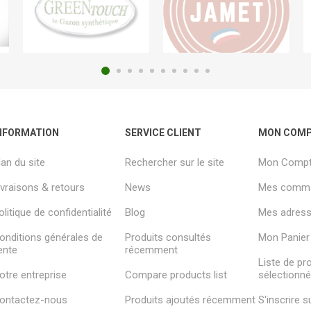
NFORMATION
SERVICE CLIENT
MON COM
lan du site
Rechercher sur le site
Mon Comp
ivraisons & retours
News
Mes comm
olitique de confidentialité
Blog
Mes adresse
onditions générales de
Produits consultés
Mon Panier
ente
récemment
Liste de pr
otre entreprise
Compare products list
sélectionn
ontactez-nous
Produits ajoutés récemment
S'inscrire 