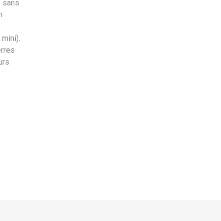
e sans
m
mini).
erres
urs