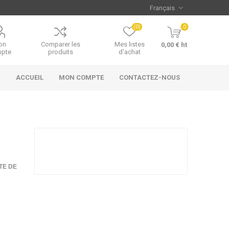
(0)
0
on
Comparer les
Mes listes
0,00 € ht
pte
produits
d'achat
ACCUEIL
MON COMPTE
CONTACTEZ-NOUS
TE DE