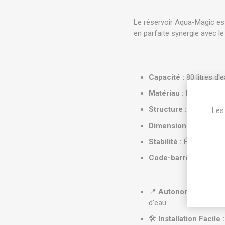
Le réservoir Aqua-Magic es
en parfaite synergie avec 
Capacité :
80 litres d'e
Matériau :
PVC haute r
Structure :
Pliable pou
Les 
Dimensions :
40 x 40 
Stabilité :
Équipé de mo
Code-barres (EAN) :
📍
Autonomie Totale 
d'eau.
🛠️
Installation Facile :