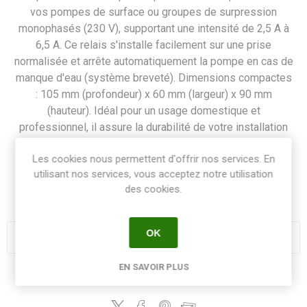
vos pompes de surface ou groupes de surpression
monophasés (230 V), supportant une intensité de 2,5 A à
6,5 A. Ce relais s'installe facilement sur une prise
normalisée et arrête automatiquement la pompe en cas de
manque d'eau (système breveté). Dimensions compactes
: 105 mm (profondeur) x 60 mm (largeur) x 90 mm
(hauteur). Idéal pour un usage domestique et
professionnel, il assure la durabilité de votre installation
de pompage.
Les cookies nous permettent d'offrir nos services. En
utilisant nos services, vous acceptez notre utilisation
SKU:
RELAIME25A65
des cookies.
GTIN:
3700515718106
OK
EN SAVOIR PLUS
Share: