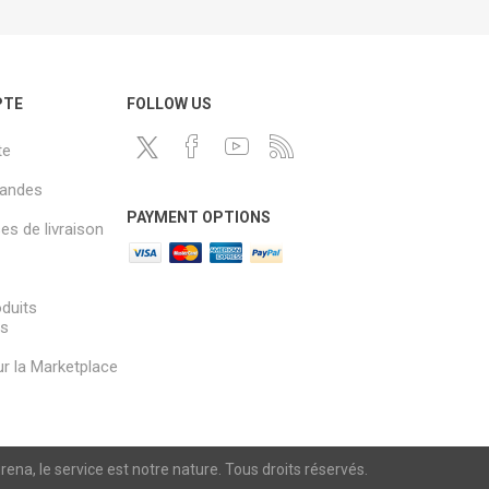
PTE
FOLLOW US
te
andes
PAYMENT OPTIONS
s de livraison
oduits
és
sur la Marketplace
a, le service est notre nature. Tous droits réservés.