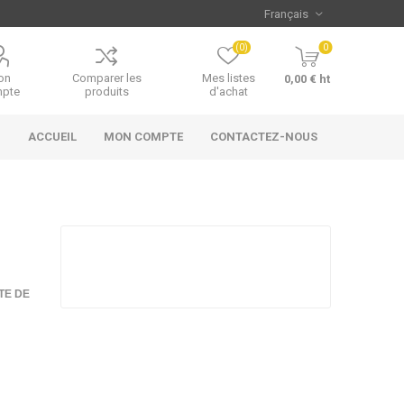
(0)
0
on
Comparer les
Mes listes
0,00 € ht
pte
produits
d'achat
ACCUEIL
MON COMPTE
CONTACTEZ-NOUS
TE DE