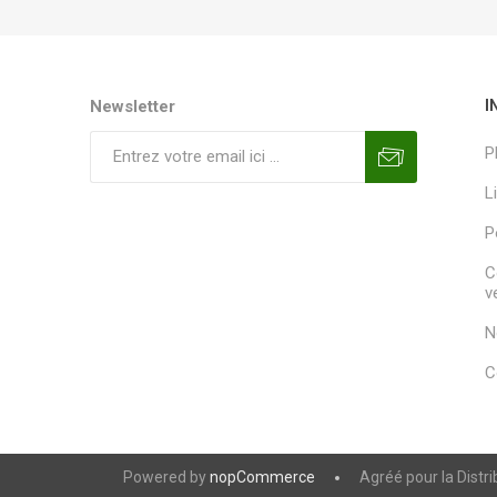
Newsletter
I
P
L
P
C
v
N
C
Powered by
nopCommerce
Agréé pour la Distr