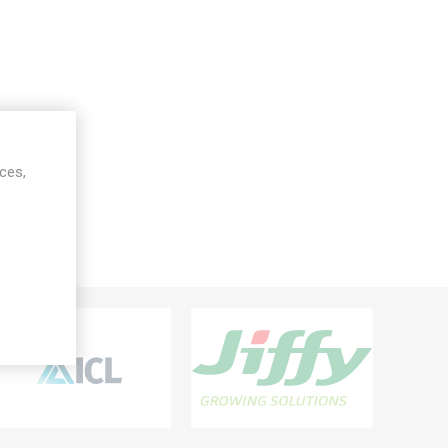
ices,