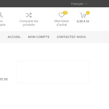
(0)
0
on
Comparer les
Mes listes
0,00 € ht
pte
produits
d'achat
ACCUEIL
MON COMPTE
CONTACTEZ-NOUS
TE DE