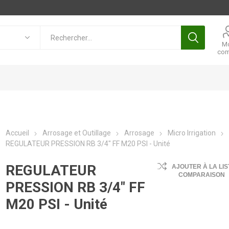
M
com
Accueil
Arrosage et Outillage
Arrosage
Micro Irrigation
REGULATEUR PRESSION RB 3/4" FF M20 PSI - Unité
REGULATEUR
AJOUTER À LA LIS
COMPARAISON
PRESSION RB 3/4" FF
M20 PSI - Unité