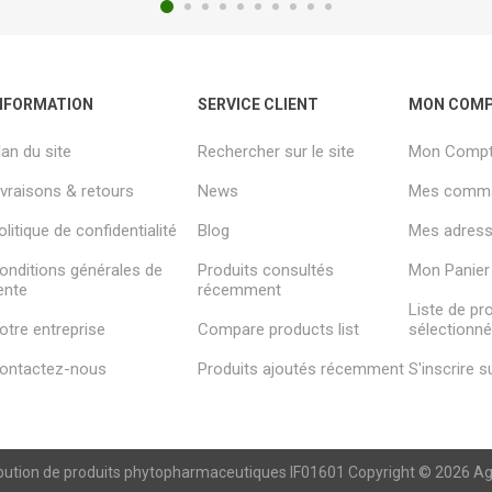
NFORMATION
SERVICE CLIENT
MON COM
lan du site
Rechercher sur le site
Mon Comp
ivraisons & retours
News
Mes comm
olitique de confidentialité
Blog
Mes adresse
onditions générales de
Produits consultés
Mon Panier
ente
récemment
Liste de pr
otre entreprise
Compare products list
sélectionn
ontactez-nous
Produits ajoutés récemment
S'inscrire 
ibution de produits phytopharmaceutiques IF01601 Copyright © 2026 Agren