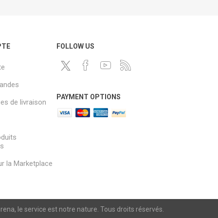
PTE
FOLLOW US
te
andes
PAYMENT OPTIONS
s de livraison
oduits
és
sur la Marketplace
a, le service est notre nature. Tous droits réservés.