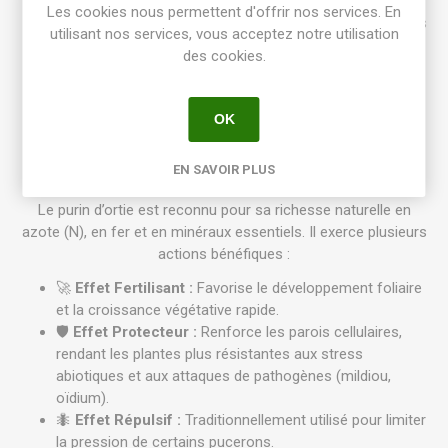
Code-barres (EAN) :
3308083070215
Les cookies nous permettent d'offrir nos services. En
Usage :
Substance de base (EAJ - Emploi Autorisé dans
utilisant nos services, vous acceptez notre utilisation
les Jardins)
des cookies.
Certification :
Utilisable en Agriculture Biologique (UAB)
Action :
Stimulant de croissance, fortification du
système immunitaire végétal, lutte contre certains
OK
insectes et maladies.
Propriétés et Bienfaits
EN SAVOIR PLUS
Le purin d’ortie est reconnu pour sa richesse naturelle en
azote (N), en fer et en minéraux essentiels. Il exerce plusieurs
actions bénéfiques :
🚀
Effet Fertilisant :
Favorise le développement foliaire
et la croissance végétative rapide.
🛡️
Effet Protecteur :
Renforce les parois cellulaires,
rendant les plantes plus résistantes aux stress
abiotiques et aux attaques de pathogènes (mildiou,
oïdium).
🐜
Effet Répulsif :
Traditionnellement utilisé pour limiter
la pression de certains pucerons.