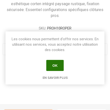
esthétique corten intégré paysage rustique, fixation
sécurisée. Essentiel configurations spécifiques clôtures
pros.
SKU:
PROH10ROPER
GTIN:
8413246217354
Les cookies nous permettent d'offrir nos services. En
utilisant nos services, vous acceptez notre utilisation
des cookies.
Share:
OK
EN SAVOIR PLUS