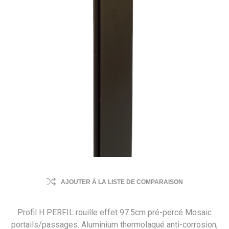
AJOUTER À LA LISTE DE COMPARAISON
Profil H PERFIL rouille effet 97.5cm pré-percé Mosaic
portails/passages. Aluminium thermolaqué anti-corrosion,