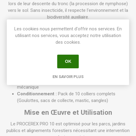
lors de leur descente du tronc (la procession de nymphose)
vers le sol. Sans insecticide, il respecte l'environnement et la
biodiversité auxiliaire.
Caractéristiques Techniques
Les cookies nous permettent d'offrir nos services. En
utilisant nos services, vous acceptez notre utilisation
Référence Fabricant :
PV-PPA-01069
des cookies.
Marque :
Armosa / Procerex Pro
Code EAN :
3308083041796
Linéaire Total :
16,60 mètres de colliers (10 x 1,66m)
OK
Type de Cible :
Chenille processionnaire du pin
(
Thaumetopoea pittyocampa
)
EN SAVOIR PLUS
Mode d'Action :
Barrière physique et piégeage
mécanique
Conditionnement :
Pack de 10 colliers complets
(Goulottes, sacs de collecte, mastic, sangles)
Mise en Œuvre et Utilisation
Le PROCEREX PRO 10 est optimisé pour les parcs, jardins
publics et alignements forestiers nécessitant une intervention