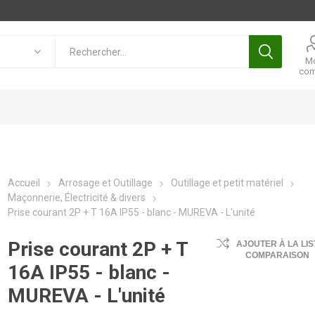
M
com
Accueil
Arrosage et Outillage
Outillage et petit matériel
Maçonnerie, Électricité & divers
Prise courant 2P + T 16A IP55 - blanc - MUREVA - L'unité
Prise courant 2P + T
AJOUTER À LA LIS
COMPARAISON
16A IP55 - blanc -
MUREVA - L'unité