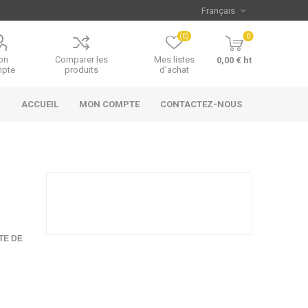
(0)
0
on
Comparer les
Mes listes
0,00 € ht
pte
produits
d'achat
ACCUEIL
MON COMPTE
CONTACTEZ-NOUS
TE DE