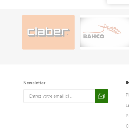
Newsletter
I
P
L
P
C