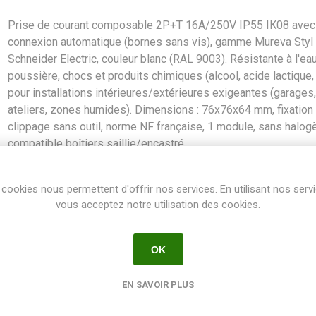
Prise de courant composable 2P+T 16A/250V IP55 IK08 avec
connexion automatique (bornes sans vis), gamme Mureva Styl
Schneider Electric, couleur blanc (RAL 9003). Résistante à l'eau
poussière, chocs et produits chimiques (alcool, acide lactique, 
pour installations intérieures/extérieures exigeantes (garages
ateliers, zones humides). Dimensions : 76x76x64 mm, fixation
clippage sans outil, norme NF française, 1 module, sans halog
compatible boîtiers saillie/encastré.
SKU:
PRISCOUR2PTMURB
cookies nous permettent d'offrir nos services. En utilisant nos serv
GTIN:
3606480789571
vous acceptez notre utilisation des cookies.
Share:
OK
EN SAVOIR PLUS