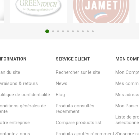
NFORMATION
SERVICE CLIENT
MON COM
lan du site
Rechercher sur le site
Mon Comp
ivraisons & retours
News
Mes comm
olitique de confidentialité
Blog
Mes adresse
onditions générales de
Produits consultés
Mon Panier
ente
récemment
Liste de pr
otre entreprise
Compare products list
sélectionn
ontactez-nous
Produits ajoutés récemment
S'inscrire 