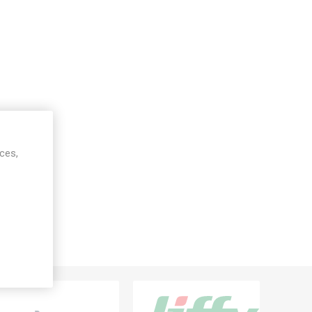
ices,