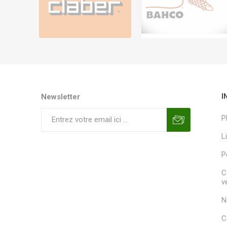
Newsletter
I
P
L
P
C
v
N
C