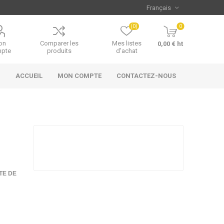
(0)
0
on
Comparer les
Mes listes
0,00 € ht
pte
produits
d'achat
ACCUEIL
MON COMPTE
CONTACTEZ-NOUS
TE DE