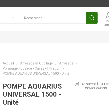
M
com
Accueil
Arrosage et Outillage
Arrosage
Pompage - Dosage - Cuves - Filtration
POMPE AQUARIUS UNIVERSAL 1500 - Unité
POMPE AQUARIUS
AJOUTER À LA LIS
COMPARAISON
UNIVERSAL 1500 -
Unité