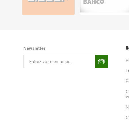
Newsletter
I
P
L
P
C
v
N
C