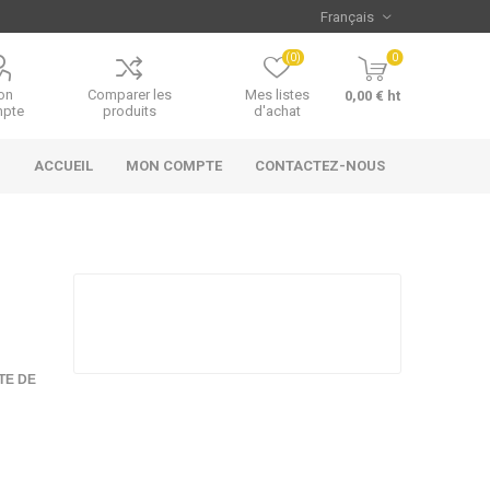
(0)
0
on
Comparer les
Mes listes
0,00 € ht
pte
produits
d'achat
ACCUEIL
MON COMPTE
CONTACTEZ-NOUS
TE DE