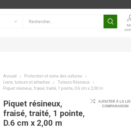
M
com
Accueil
Protection et soins des cultures
Liens, tuteurs et attaches
Tuteurs Résineux
Piquet résineux, fraisé, traité, 1 pointe, D.6 cm x 2,00 m
Piquet résineux,
AJOUTER À LA LIS
COMPARAISON
fraisé, traité, 1 pointe,
D.6 cm x 2,00 m