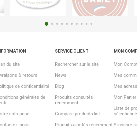
NFORMATION
SERVICE CLIENT
MON COM
lan du site
Rechercher sur le site
Mon Comp
ivraisons & retours
News
Mes comm
olitique de confidentialité
Blog
Mes adresse
onditions générales de
Produits consultés
Mon Panier
ente
récemment
Liste de pr
otre entreprise
Compare products list
sélectionn
ontactez-nous
Produits ajoutés récemment
S'inscrire 