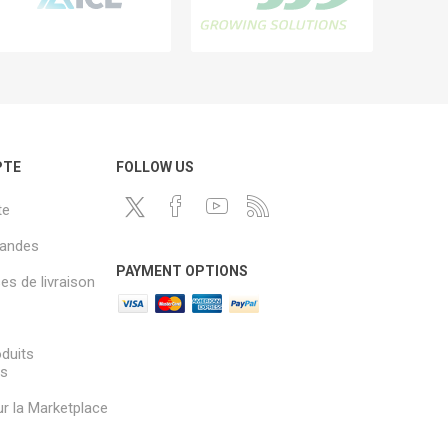
PTE
FOLLOW US
te
andes
PAYMENT OPTIONS
s de livraison
oduits
és
sur la Marketplace