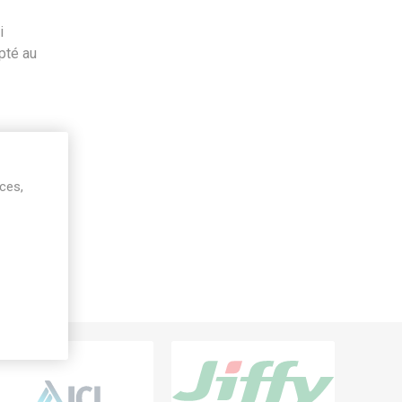
i
pté au
ices,