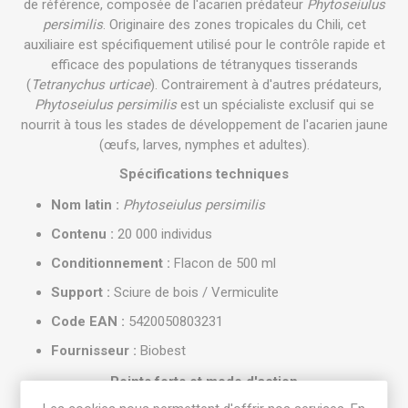
de référence, composée de l'acarien prédateur
Phytoseiulus
persimilis
. Originaire des zones tropicales du Chili, cet
auxiliaire est spécifiquement utilisé pour le contrôle rapide et
efficace des populations de tétranyques tisserands
(
Tetranychus urticae
). Contrairement à d'autres prédateurs,
Phytoseiulus persimilis
est un spécialiste exclusif qui se
nourrit à tous les stades de développement de l'acarien jaune
(œufs, larves, nymphes et adultes).
Spécifications techniques
Nom latin :
Phytoseiulus persimilis
Contenu :
20 000 individus
Conditionnement :
Flacon de 500 ml
Support :
Sciure de bois / Vermiculite
Code EAN :
5420050803231
Fournisseur :
Biobest
Points forts et mode d'action