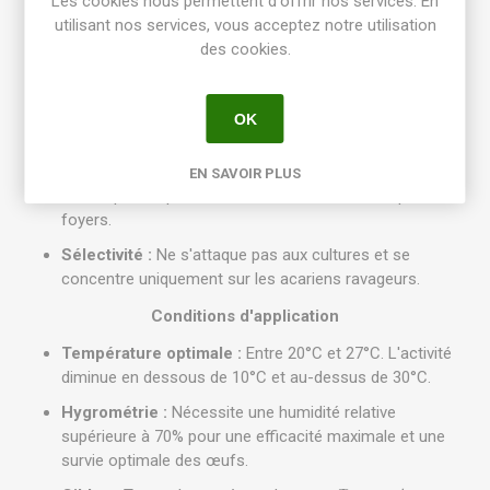
Les cookies nous permettent d'offrir nos services. En
Mobilité accrue :
Très actif, il parcourt activement les
utilisant nos services, vous acceptez notre utilisation
feuilles à la recherche de ses proies.
des cookies.
Capacité de prédation élevée :
Un adulte peut
consommer jusqu'à 20 œufs ou larves, ou 5 adultes de
tétranyques par jour.
OK
Dynamique de population :
Dans des conditions
optimales, sa population croît plus rapidement que celle
EN SAVOIR PLUS
de ses proies, permettant une éradication complète des
foyers.
Sélectivité :
Ne s'attaque pas aux cultures et se
concentre uniquement sur les acariens ravageurs.
Conditions d'application
Température optimale :
Entre 20°C et 27°C. L'activité
diminue en dessous de 10°C et au-dessus de 30°C.
Hygrométrie :
Nécessite une humidité relative
supérieure à 70% pour une efficacité maximale et une
survie optimale des œufs.