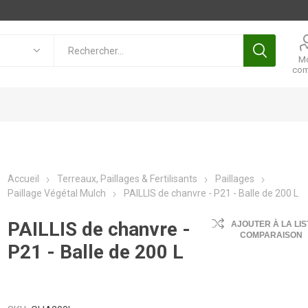
M
com
Accueil
Terreaux, Paillages & Fertilisants
Paillages
Paillage Végétal Mulch
PAILLIS de chanvre - P21 - Balle de 200 L
PAILLIS de chanvre -
AJOUTER À LA LIS
COMPARAISON
P21 - Balle de 200 L