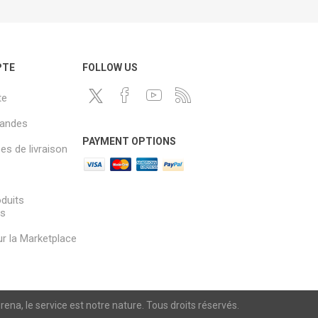
PTE
FOLLOW US
te
andes
PAYMENT OPTIONS
s de livraison
oduits
és
sur la Marketplace
a, le service est notre nature. Tous droits réservés.