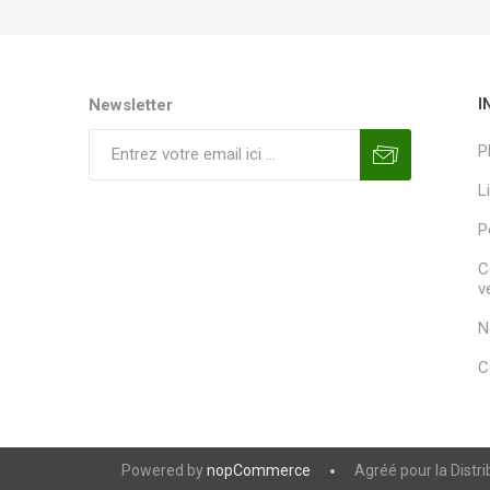
Newsletter
I
P
L
P
C
v
N
C
Powered by
nopCommerce
Agréé pour la Distr