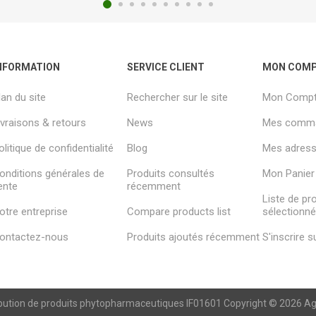
NFORMATION
SERVICE CLIENT
MON COM
lan du site
Rechercher sur le site
Mon Comp
ivraisons & retours
News
Mes comm
olitique de confidentialité
Blog
Mes adresse
onditions générales de
Produits consultés
Mon Panier
ente
récemment
Liste de pr
otre entreprise
Compare products list
sélectionn
ontactez-nous
Produits ajoutés récemment
S'inscrire 
ibution de produits phytopharmaceutiques IF01601 Copyright © 2026 Agren