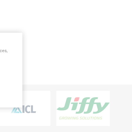
ices,