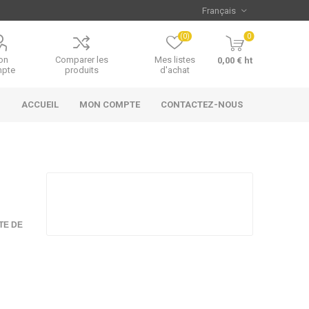
(0)
0
on
Comparer les
Mes listes
0,00 € ht
pte
produits
d'achat
ACCUEIL
MON COMPTE
CONTACTEZ-NOUS
TE DE