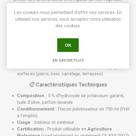
🌿 Propriétés et Actions
Les cookies nous permettent d'offrir nos services. En
utilisant nos services, vous acceptez notre utilisation
Nettoyage du miellat :
Élimine les excréments collants
des cookies.
laissés par les pucerons, cochenilles, psylles et
aleurodes (mouches blanches).
Prévention de la fumagine :
En éliminant le miellat, il
OK
empêche le développement de ce champignon noir qui
bloque la photosynthèse.
Polyvalence :
Utilisable sur le feuillage des plantes
EN SAVOIR PLUS
d'intérieur et d'extérieur, ainsi que pour le nettoyage des
surfaces (pierre, bois, carrelage, terrasses).
📋 Caractéristiques Techniques
Composition :
5 % d'hydroxyde de potassium garanti,
huile d'olive, parfum lavande.
Conditionnement :
Flacon pulvérisateur de 750 ml (Prêt
à l'emploi).
Usage :
Intérieur et extérieur.
Certification :
Produit utilisable en
Agriculture
Biologique
(conformément au règlement CE 834/2007).