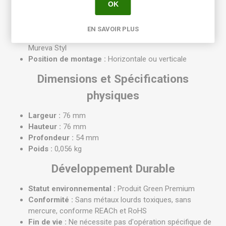
Mode de fixation :
Par vis
OK
Entrée de câble :
Passe-câbles à accès facile
(diamètre de 6 mm à 20 mm)
EN SAVOIR PLUS
Compatibilité :
Conçu pour accueillir les mécanismes
Mureva Styl
Position de montage :
Horizontale ou verticale
Dimensions et Spécifications
physiques
Largeur :
76 mm
Hauteur :
76 mm
Profondeur :
54 mm
Poids :
0,056 kg
Développement Durable
Statut environnemental :
Produit Green Premium
Conformité :
Sans métaux lourds toxiques, sans
mercure, conforme REACh et RoHS
Fin de vie :
Ne nécessite pas d'opération spécifique de