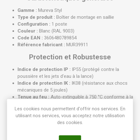
Gamme :
Mureva Styl
Type de produit :
Boîtier de montage en saillie
Configuration :
1 poste
Couleur :
Blanc (RAL 9003)
Code EAN :
3606480789854
Référence fabricant :
MUR39911
Protection et Robustesse
Indice de protection IP :
IP55 (protégé contre la
poussière et les jets d'eau à la lance)
Indice de protection IK :
IK08 (résistance aux chocs
mécaniques de 5 joules)
Tenue au feu :
Auto-extinguible à 750 °C conforme à la
norme NF EN 60695-2-1
Les cookies nous permettent d'offrir nos services. En
Matériau :
Polypropylène et SEBS (résistance aux UV et
utilisant nos services, vous acceptez notre utilisation
agents chimiques)
des cookies.
Installation et Montage