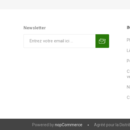
Newsletter
I
P
L
P
C
v
N
C
Powered by
nopCommerce
Agréé pour la Distr