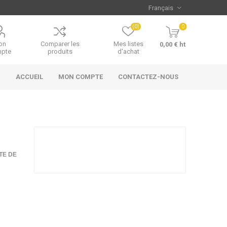
(0)
0
on
Comparer les
Mes listes
0,00 € ht
pte
produits
d'achat
ACCUEIL
MON COMPTE
CONTACTEZ-NOUS
TE DE