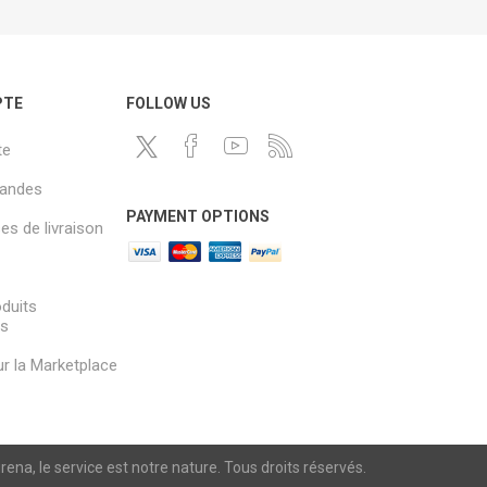
PTE
FOLLOW US
te
andes
PAYMENT OPTIONS
s de livraison
oduits
és
sur la Marketplace
a, le service est notre nature. Tous droits réservés.