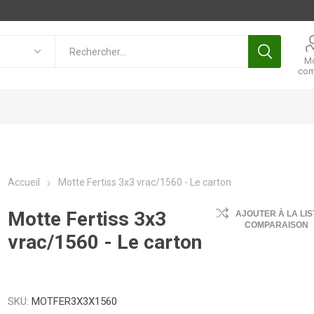
M
com
Accueil
Motte Fertiss 3x3 vrac/1560 - Le carton
Motte Fertiss 3x3
AJOUTER À LA LIS
COMPARAISON
vrac/1560 - Le carton
SKU:
MOTFER3X3X1560