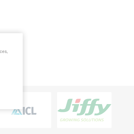
ices,