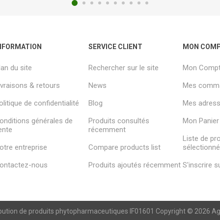
NFORMATION
SERVICE CLIENT
MON COM
lan du site
Rechercher sur le site
Mon Comp
ivraisons & retours
News
Mes comm
olitique de confidentialité
Blog
Mes adresse
onditions générales de
Produits consultés
Mon Panier
ente
récemment
Liste de pr
otre entreprise
Compare products list
sélectionn
ontactez-nous
Produits ajoutés récemment
S'inscrire 
ibution de produits phytopharmaceutiques IF01601 Copyright © 2026 Agren