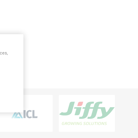
ices,