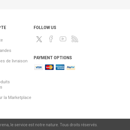
PTE
FOLLOW US
te
andes
PAYMENT OPTIONS
s de livraison
oduits
és
sur la Marketplace
a, le service est notre nature. Tous droits réservés.