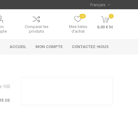
(0)
0
on
Comparer les
Mes listes
0,00 € ht
pte
produits
d'achat
ACCUEIL
MON COMPTE
CONTACTEZ-NOUS
de 100
TE DE