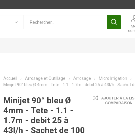
M
com
Accueil
Arrosage et Outillage
Arrosage
Micro Irrigation
Minijet 90° bleu Ø 4mm - Tete - 1.1 - 1.7m - debit 25 à 43l/h - Sachet 
Minijet 90° bleu Ø
AJOUTER À LA LIS
COMPARAISON
4mm - Tete - 1.1 -
1.7m - debit 25 à
43l/h - Sachet de 100