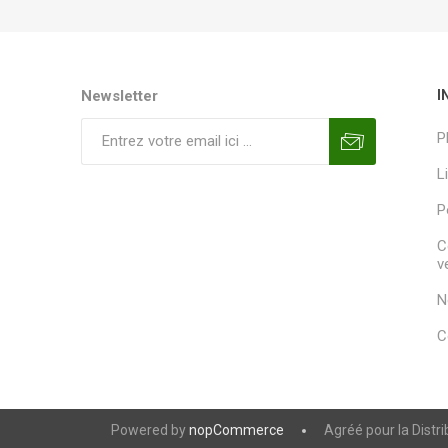
Newsletter
I
P
L
P
C
v
N
C
Powered by
nopCommerce
Agréé pour la Distr