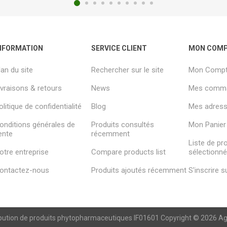
NFORMATION
SERVICE CLIENT
MON COM
lan du site
Rechercher sur le site
Mon Comp
ivraisons & retours
News
Mes comm
olitique de confidentialité
Blog
Mes adresse
onditions générales de
Produits consultés
Mon Panier
ente
récemment
Liste de pr
otre entreprise
Compare products list
sélectionn
ontactez-nous
Produits ajoutés récemment
S'inscrire 
ibution de produits phytopharmaceutiques IF01601 Copyright © 2026 Agren