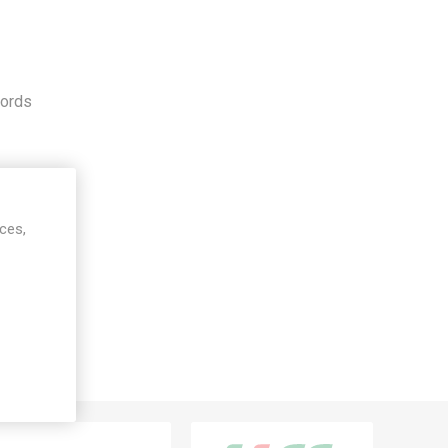
cords
ices,