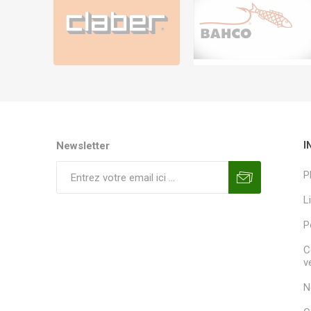
Newsletter
I
P
L
P
C
v
N