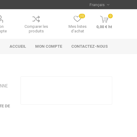
(0)
0
on
Comparer les
Mes listes
0,00 € ht
pte
produits
d'achat
ACCUEIL
MON COMPTE
CONTACTEZ-NOUS
ONNE
TE DE