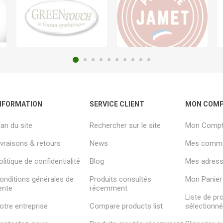
NFORMATION
SERVICE CLIENT
MON COM
lan du site
Rechercher sur le site
Mon Comp
ivraisons & retours
News
Mes comm
olitique de confidentialité
Blog
Mes adresse
onditions générales de
Produits consultés
Mon Panier
ente
récemment
Liste de pr
otre entreprise
Compare products list
sélectionn