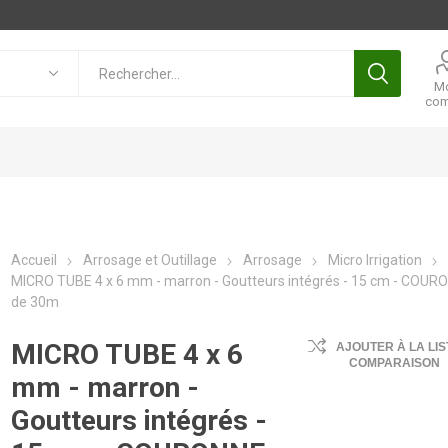
M
com
Accueil
Arrosage et Outillage
Arrosage
Micro Irrigation
MICRO TUBE 4 x 6 mm - marron - Goutteurs intégrés - 15 cm - COUR
de 30m
MICRO TUBE 4 x 6
AJOUTER À LA LIS
COMPARAISON
mm - marron -
Goutteurs intégrés -