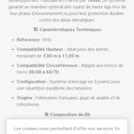
développement. Fabriqué en France par
Toltex
, ce système
garantit un maintien optimal des sujets de haute tige lors de
leur phase d'enracinement ou pour leur protection durable
contre les aléas climatiques.
🏗️ Caractéristiques Techniques
Référence :
KH5
Compatibilité Hauteur :
Idéal pour des arbres
mesurant de
7,00 m à 11,00 m
.
Compatibilité Circonférence :
Adapté aux troncs de
force
30/40 à 60/70
.
Configuration :
Système d'ancrage en 3 points pour
une répartition équilibrée des tensions.
Origine :
Fabrication française, gage de qualité et de
robustesse.
🛠️ Composition du Kit
Ce kit complet prêt à l'emploi comprend les éléments
Les cookies nous permettent d'offrir nos services. En
nécessaires pour une installation sécurisée (données