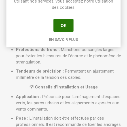
utilisant nos services, vous acceptez notre utilisation
standards Toltex KH5) :
des cookies.
3 Ancrages au sol :
Systèmes de type grappin ou
ancres à enfoncer, conçus pour une tenue maximale en
sols profonds.
OK
Câbles en acier galvanisé :
Haute résistance à la
EN SAVOIR PLUS
rupture et à la corrosion.
Protections de tronc :
Manchons ou sangles larges
pour éviter les blessures de l'écorce et le phénomène de
strangulation.
Tendeurs de précision :
Permettent un ajustement
millimétré de la tension des câbles.
💡 Conseils d'Installation et Usage
Application :
Préconisé pour l'aménagement d'espaces
verts, les parcs urbains et les alignements exposés aux
vents dominants.
Pose :
L'installation doit être effectuée par des
professionnels. Il est recommandé de fixer les ancrages