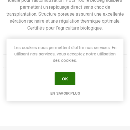
idéale pour l’automatisation. Pots 100 % biodégradables
permettant un repiquage direct sans choc de
transplantation. Structure poreuse assurant une excellente
aération racinaire et une régulation thermique optimale.
Certifiés pour l’agriculture biologique.
SKU:
JIFSTRI8POT6X14
Les cookies nous permettent d'offrir nos services. En
utilisant nos services, vous acceptez notre utilisation
des cookies.
OK
Share:
EN SAVOIR PLUS