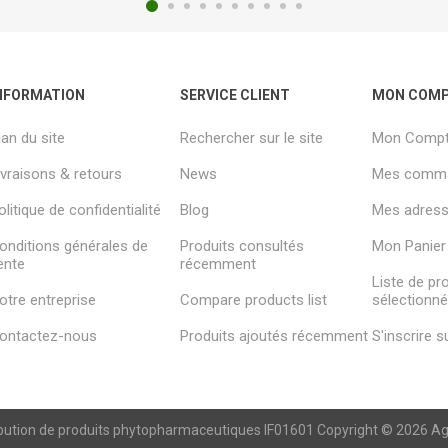
NFORMATION
SERVICE CLIENT
MON COM
lan du site
Rechercher sur le site
Mon Comp
ivraisons & retours
News
Mes comm
olitique de confidentialité
Blog
Mes adresse
onditions générales de
Produits consultés
Mon Panier
ente
récemment
Liste de pr
otre entreprise
Compare products list
sélectionn
ontactez-nous
Produits ajoutés récemment
S'inscrire 
ibution de produits phytopharmaceutiques IF01601 Copyright © 2026 Agren