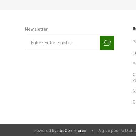
Newsletter
I
P
L
P
C
v
N
C
Powered by
nopCommerce
Agréé pour la Distr