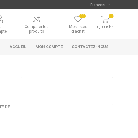
(0)
0
on
Comparer les
Mes listes
0,00 € ht
pte
produits
d'achat
ACCUEIL
MON COMPTE
CONTACTEZ-NOUS
TE DE