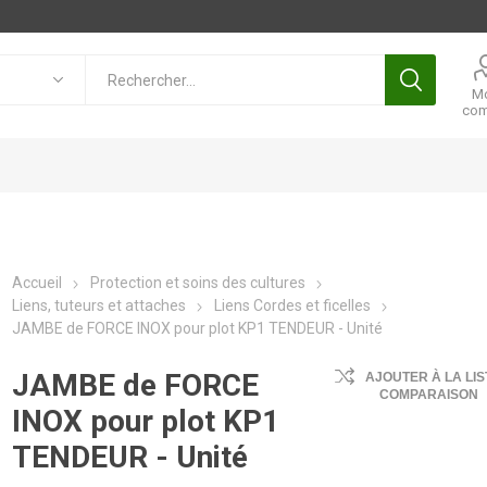
M
com
Accueil
Protection et soins des cultures
Liens, tuteurs et attaches
Liens Cordes et ficelles
JAMBE de FORCE INOX pour plot KP1 TENDEUR - Unité
JAMBE de FORCE
AJOUTER À LA LIS
COMPARAISON
INOX pour plot KP1
TENDEUR - Unité