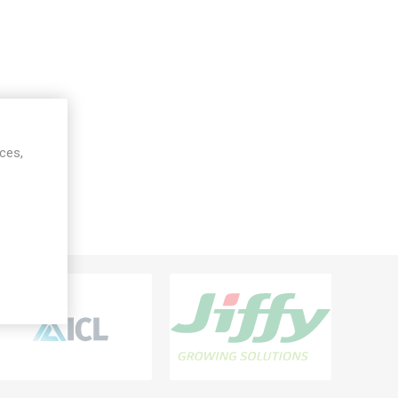
ices,