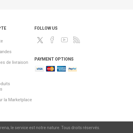
PTE
FOLLOW US
te
andes
PAYMENT OPTIONS
s de livraison
oduits
és
sur la Marketplace
a, le service est notre nature. Tous droits réservés.